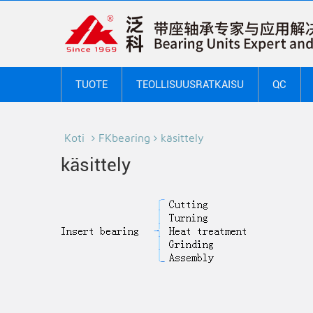
TUOTE
TEOLLISUUSRATKAISU
QC
Koti
FKbearing
käsittely
käsittely